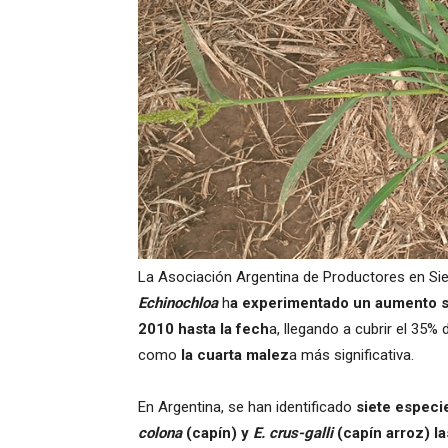
La Asociación Argentina de Productores en Sie
Echinochloa
h
a experimentado un aumento s
2010 hasta la fech
a, llegando a cubrir el 35%
como
la cuarta malez
a más significativa.
En Argentina, se han identificado
siete especi
colona
(capín) y
E. crus-galli
(capín arroz) l