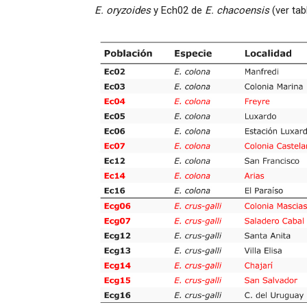
E. oryzoides
y Ech02 de
E. chacoensis
(ver tabl