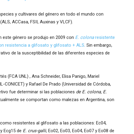
species y cultivares del género en todo el mundo con
s (ALS, ACCasa, FSII, Auxinas y VLCF).
 en este género se produjo en 2009 con
E. colona
resistente
on resistencia a glifosato y glifosato + ALS
. Sin embargo,
tivo de la susceptibilidad de las diferentes especies de
tés (FCA UNL) , Ana Schneider, Elisa Panigo, Mariel
, UNL-CONICET) y Rafael De Prado (Universidad de Córdoba,
etivo fue determinar si las poblaciones
de E. colona, E.
tualmente se comportan como malezas en Argentina, son
a como resistentes al glifosato a las poblaciones: Ec04,
4 y Ecg15 de
E. crus-galli
, Eo02, Eo03, Eo04, Eo07 y Eo08 de