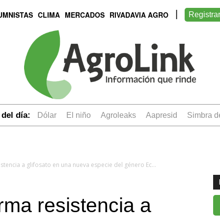
UMNISTAS
CLIMA
MERCADOS
RIVADAVIA AGRO
Registra
del día:
dólar
el niño
Agroleaks
aapresid
simbra 
AAPRESID confirma resistencia a glifosato en una nueva especie del género Echinochloa
ma resistencia a