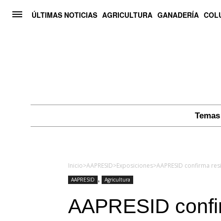
ÚLTIMAS NOTICIAS
AGRICULTURA
GANADERÍA
COL
Temas 
Inicio
>
AAPRESID
>
Exposiciones
>
,
AAPRESID
Agricultura
AAPRESID confir