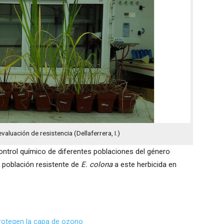
valuación de resistencia (Dellaferrera, I.)
 control químico de diferentes poblaciones del género
a población resistente de
E. colona
a este herbicida en
protegen la capa de ozono