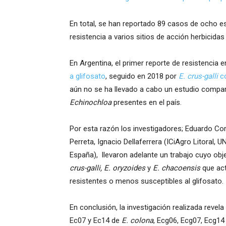
En total, se han reportado 89 casos de ocho e
resistencia a varios sitios de acción herbicida
En Argentina, el primer reporte de resistencia
a glifosato
, seguido en 2018 por
E. crus-galli
c
aún no se ha llevado a cabo un estudio compara
Echinochloa
presentes en el país.
Por esta razón los investigadores; Eduardo Cor
Perreta, Ignacio Dellaferrera (ICiAgro Litoral
España), llevaron adelante un trabajo cuyo obj
crus-galli, E. oryzoides
y
E. chacoensis
que ac
resistentes o menos susceptibles al glifosato.
En conclusión, la investigación realizada revel
Ec07 y Ec14 de
E. colona
, Ecg06, Ecg07, Ecg1