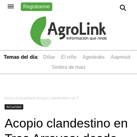
Registrarme
Temas del día:
dólar
el niño
Agroleaks
aapresid
simbra de maiz
Inicio
>
Actualidad
>
Acopio clandestino en Tres Arroyos: desde AFIP interdictaron más de 850 toneladas de granos
Actualidad
Acopio clandestino en