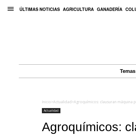
ÚLTIMAS NOTICIAS
AGRICULTURA
GANADERÍA
COL
Temas 
Inicio
>
Actualidad
>
Agroquímicos: clausuran máquina p
Actualidad
Agroquímicos: c