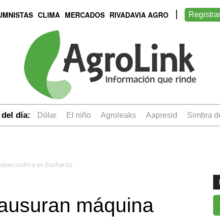
UMNISTAS
CLIMA
MERCADOS
RIVADAVIA AGRO
Registra
del día:
dólar
el niño
Agroleaks
aapresid
simbra 
ulverizadora en Buchardo
lausuran máquina