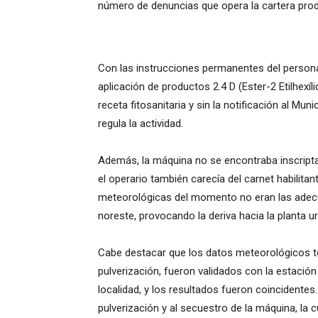
número de denuncias que opera la cartera prod
Con las instrucciones permanentes del persona
aplicación de productos 2.4 D (Ester-2 Etilhexíli
receta fitosanitaria y sin la notificación al Muni
regula la actividad.
Además, la máquina no se encontraba inscripta n
el operario también carecía del carnet habilit
meteorológicas del momento no eran las adecua
noreste, provocando la deriva hacia la planta 
Cabe destacar que los datos meteorológicos 
pulverización, fueron validados con la estació
localidad, y los resultados fueron coincidentes
pulverización y al secuestro de la máquina, la 