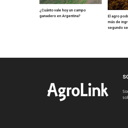
¿Cuánto vale hoy un campo
ganadero en Argentina?
El agro pod
más de ingr
segundo s
S
So
sob