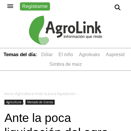
Registrarme
Temas del día:
dólar
el niño
Agroleaks
aapresid
simbra de maiz
Inicio
>
Agricultura
>
Ante la poca liquidación del agro, especulan con que el Gobierno busque incentivar ventas con una ampliación del dólar 80/20
,
Agricultura
Mercado de Granos
Ante la poca