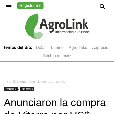
Registrarme
Temas del día:
dólar
el niño
Agroleaks
aapresid
simbra de maiz
Inicio
>
Economía
>
Anunciaron la compra de Viterra por US$ 8.200 millones
,
Economía
Empresas
Anunciaron la compra