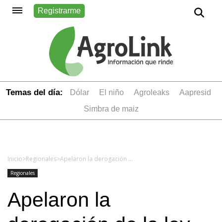
Registrarme
Temas del día:
dólar
el niño
Agroleaks
aapresid
simbra de maiz
Inicio
>
Regionales
>
Apelaron la derogación de la ley de tierras por DNU y recobra vigencia la cautelar que la frena
Regionales
Apelaron la