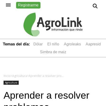
Registrarme
Temas del día:
dólar
el niño
Agroleaks
aapresid
simbra de maiz
Inicio
>
Agricultura
>
Aprender a resolver problemas fitosanitarios de un modo sostenible
Agricultura
Aprender a resolver