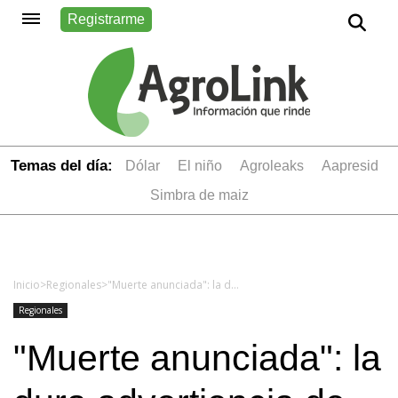
Registrarme
Temas del día:
dólar
el niño
Agroleaks
aapresid
simbra de maiz
Inicio
>
Regionales
>
"Muerte anunciada": la dura advertiencia de los productores de granos del norte ante la suba de retenciones
Regionales
"Muerte anunciada": la