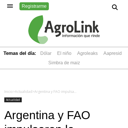
Registrarme
Temas del día:
dólar
el niño
Agroleaks
aapresid
simbra de maiz
Inicio
>
Actualidad
>
Argentina y FAO impulsaron la campaña para visibilizar los problemas de la mujer rural
Actualidad
Argentina y FAO