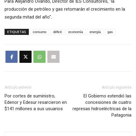
Para Alejandro Ovando, Director de IES Consultores, "la
producción de petróleo y gas retomarán el crecimiento en la
segunda mitad del año".
ETIQUETAS
consumo
déficit
economía
energía
gas
Artículo anterior
Artículo siguiente
Por cortes de suministro,
El Gobierno extendió las
Edenor y Edesur resarcieron en
concesiones de cuatro
$141 millones a sus usuarios
represas hidroeléctricas de la
Patagonia