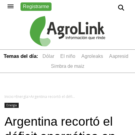
Registrarme
Temas del día:
dólar
el niño
Agroleaks
aapresid
simbra de maiz
Inicio
>
Energía
>
Argentina recortó el déficit energético en los primeros cinco meses
Energía
Argentina recortó el