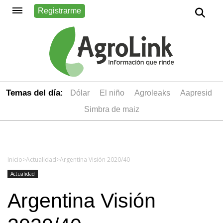
Registrarme
Temas del día:
dólar
el niño
Agroleaks
aapresid
simbra de maiz
Inicio
>
Actualidad
>
Argentina Visión 2020/40
Actualidad
Argentina Visión