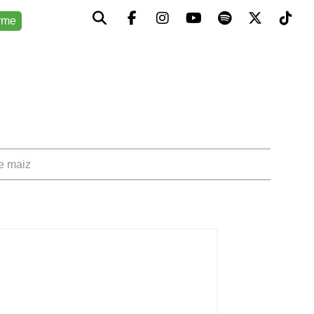
rme
de maiz