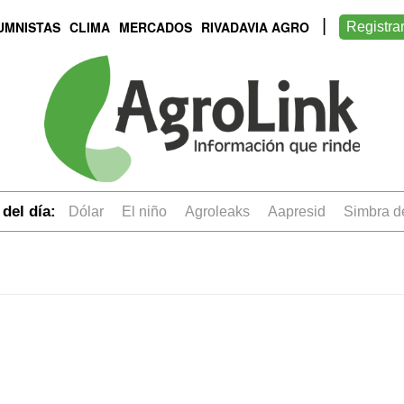
UMNISTAS
CLIMA
MERCADOS
RIVADAVIA AGRO
Registra
del día:
dólar
el niño
Agroleaks
aapresid
simbra 