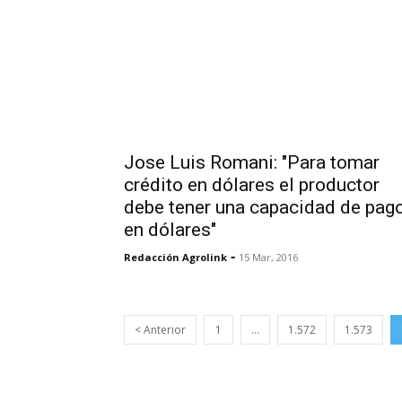
Jose Luis Romani: "Para tomar
crédito en dólares el productor
debe tener una capacidad de pag
en dólares"
-
Redacción Agrolink
15 Mar, 2016
< Anterior
1
…
1.572
1.573