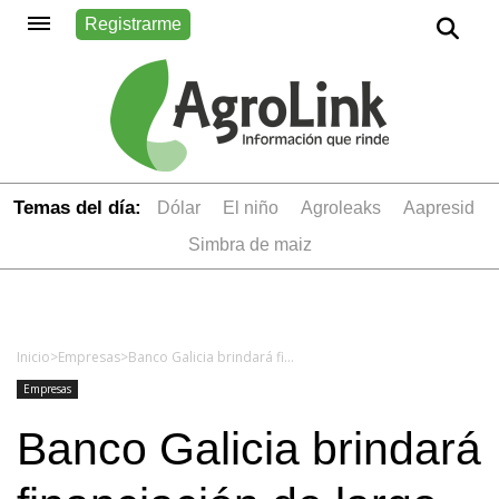
Registrarme
Temas del día:
dólar
el niño
Agroleaks
aapresid
simbra de maiz
Inicio
>
Empresas
>
Banco Galicia brindará financiación de largo plazo en Expoagro 2017
Empresas
Banco Galicia brindará