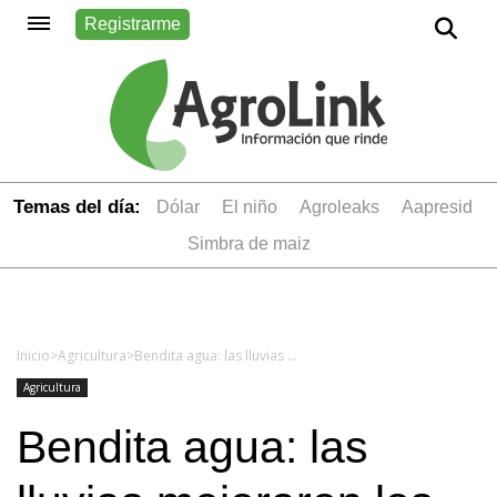
Registrarme
Temas del día:
dólar
el niño
Agroleaks
aapresid
simbra de maiz
Inicio
>
Agricultura
>
Bendita agua: las lluvias mejoraron los cultivos tras la ola de calor
Agricultura
Bendita agua: las