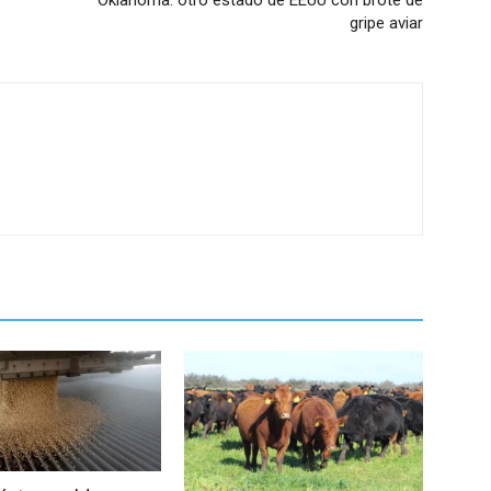
Oklahoma: otro estado de EEUU con brote de
gripe aviar