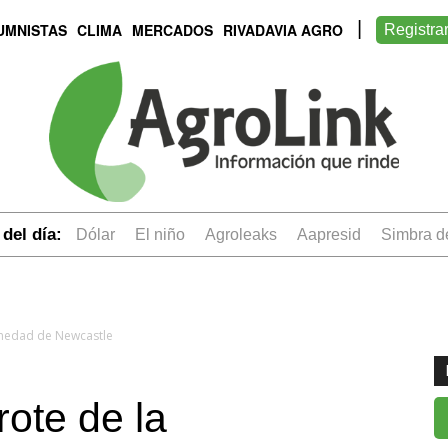
UMNISTAS
CLIMA
MERCADOS
RIVADAVIA AGRO
Registra
del día:
dólar
el niño
Agroleaks
aapresid
simbra 
rmedad de Newcastle
rote de la