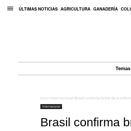
ÚLTIMAS NOTICIAS
AGRICULTURA
GANADERÍA
COL
Temas 
Inicio
>
Internacional
>
Brasil confirma brote de la enfe
Internacional
Brasil confirma b