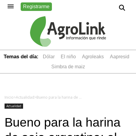
Registrarme
Temas del día:
dólar
el niño
Agroleaks
aapresid
simbra de maiz
Inicio
>
Actualidad
>
Bueno para la harina de soja argentina: el flete marítimo en los niveles más bajos de los últimos 25 años
Actualidad
Bueno para la harina