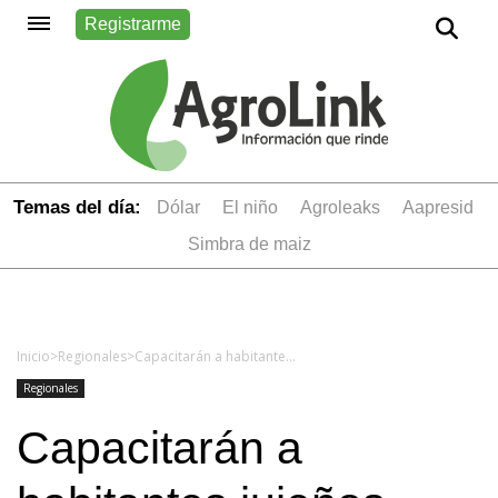
Registrarme
Temas del día:
dólar
el niño
Agroleaks
aapresid
simbra de maiz
Inicio
>
Regionales
>
Capacitarán a habitantes jujeños para desarrollar emprendimientos turísticos y productivos
Regionales
Capacitarán a