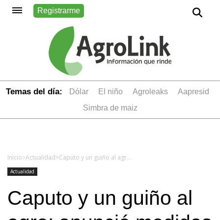
Registrarme
Temas del día:
dólar
el niño
Agroleaks
aapresid
simbra de maiz
Inicio
>
Actualidad
>
Caputo y un guiño al agro: anunció medidas para bajar precios de herbicidas
Actualidad
Caputo y un guiño al