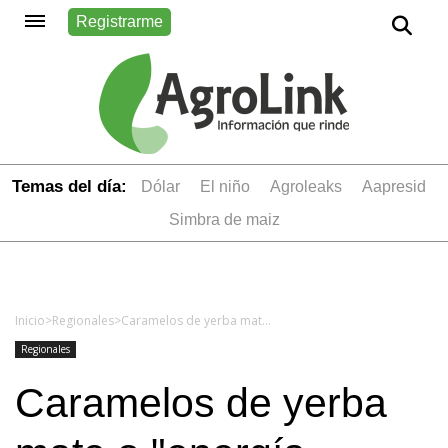
Registrarme
Temas del día:
dólar
el niño
Agroleaks
aapresid
simbra de maiz
Inicio
>
Regionales
>
Caramelos de yerba mate o "energía empaquetada": la idea de una argentina que se volvió un producto único en el país y el mundo
Regionales
Caramelos de yerba