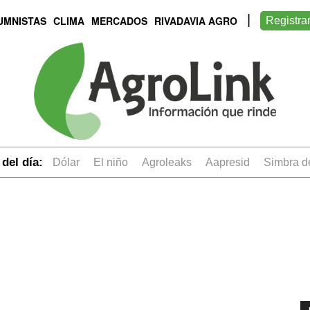
UMNISTAS
CLIMA
MERCADOS
RIVADAVIA AGRO
Registra
del día:
dólar
el niño
Agroleaks
aapresid
simbra 