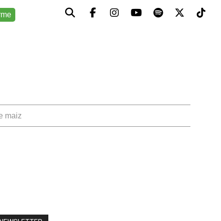
rme
de maiz