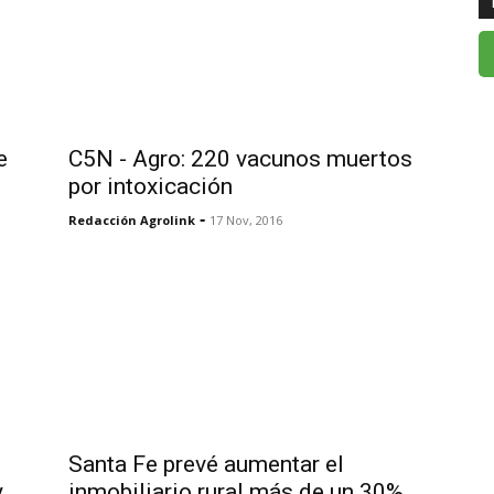
e
C5N - Agro: 220 vacunos muertos
por intoxicación
-
Redacción Agrolink
17 Nov, 2016
Santa Fe prevé aumentar el
y
inmobiliario rural más de un 30%