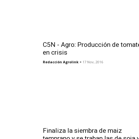
C5N - Agro: Producción de tomat
en crisis
-
Redacción Agrolink
17 Nov, 2016
Finaliza la siembra de maiz
temprano y se traban las de soja 