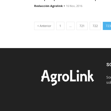
-
Redacción Agrolink
16 Nov, 2016
< Anterior
1
…
721
722
723
S
So
sob