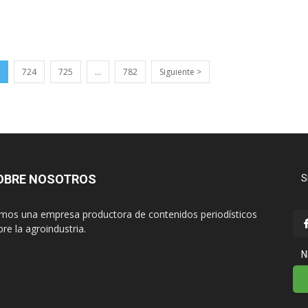
724
725
…
782
Siguiente >
OBRE NOSOTROS
S
mos una empresa productora de contenidos periodísticos
re la agroindustria.
N