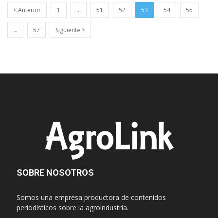
< Anterior
1
…
51
52
53
54
55
…
57
Siguiente >
SOBRE NOSOTROS
Somos una empresa productora de contenidos
periodísticos sobre la agroindustria.