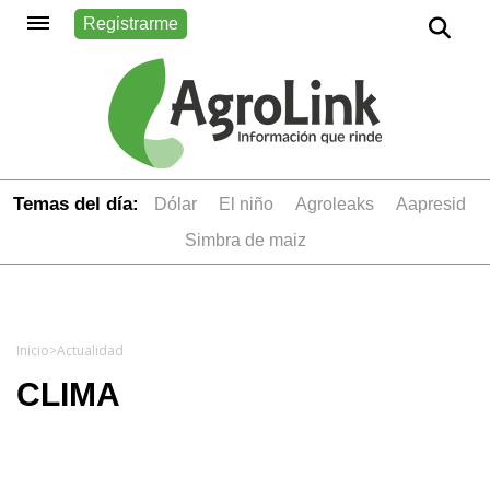
Registrarme
Temas del día:
dólar
el niño
Agroleaks
aapresid
simbra de maiz
Inicio
>
Actualidad
CLIMA