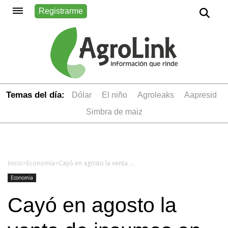
Registrarme
Temas del día:
dólar
el niño
Agroleaks
aapresid
simbra de maiz
Inicio
>
Economía
>
Cayó en agosto la venta de insumos en la industria de la construcción
Economía
Cayó en agosto la