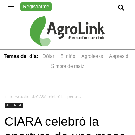
Registrarme
Temas del día:
dólar
el niño
Agroleaks
aapresid
simbra de maiz
Inicio
>
Actualidad
>
CIARA celebró la apertura de una mesa de diálogo con los gremios aceiteros y destacó su compromiso con los salarios
Actualidad
CIARA celebró la