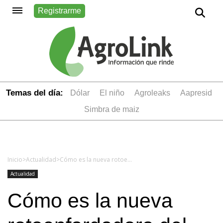
Registrarme
Temas del día:
dólar
el niño
Agroleaks
aapresid
simbra de maiz
Inicio
>
Actualidad
>
Cómo es la nueva rotoenfardadora del INTA para pequeños productores
Actualidad
Cómo es la nueva