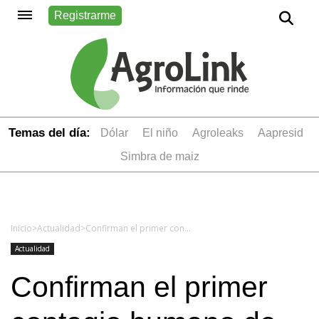
Registrarme
Temas del día:
dólar
el niño
Agroleaks
aapresid
simbra de maiz
Inicio
>
Actualidad
>
Confirman el primer contagio humano de encefalitis equina
Actualidad
Confirman el primer