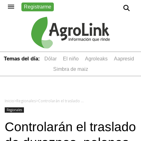
Registrarme
Temas del día:
dólar
el niño
Agroleaks
aapresid
simbra de maiz
Inicio
>
Regionales
>
Controlarán el traslado de duraznos, pelones y pimientos por la mosca de la fruta
Regionales
Controlarán el traslado