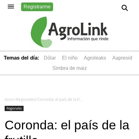
Registrarme
Temas del día:
dólar
el niño
Agroleaks
aapresid
simbra de maiz
Inicio
>
Regionales
>
Coronda: el país de la frutilla
Regionales
Coronda: el país de la