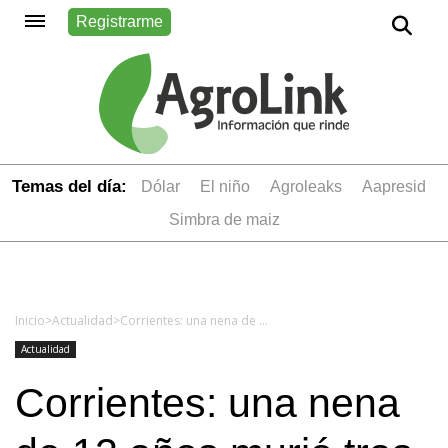
Registrarme
Temas del día:
dólar
el niño
Agroleaks
aapresid
simbra de maiz
Inicio
>
Actualidad
>
Corrientes: una nena de 12 años murió tras comer una mandarina
Actualidad
Corrientes: una nena