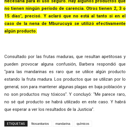
necesaria para el uso seguro. Hay algunos productos que
no tienen ningún período de carencia. Otros tienen 2, 3 o
15 días", precisó. Y aclaró que no está al tanto si en el
caso de la nena de Mburucuyá se utilizó efectivamente
algún producto.
Consultado por las frutas maduras, que resultan apetitosas y
pueden provocar alguna confusión, Barbera respondió que
"para las mandarinas es raro que se utilice algún producto
estando la fruta madura. Los productos que se utilizan por lo
general, son para mantener algunas plagas en baja población y
no son productos muy tóxicos". Y concluyó: "Me parece raro,
no sé qué producto se habrá utilizado en este caso. Y habrá
que esperar a ver los resultados de la Justicia".
ETIQUETAS
fitosanitarios
mandarina
químicos