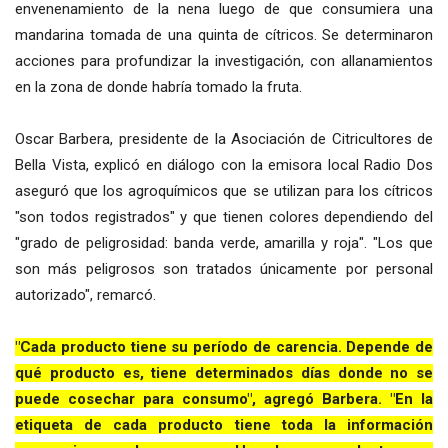
envenenamiento de la nena luego de que consumiera una
mandarina tomada de una quinta de cítricos. Se determinaron
acciones para profundizar la investigación, con allanamientos
en la zona de donde habría tomado la fruta.
Oscar Barbera, presidente de la Asociación de Citricultores de
Bella Vista, explicó en diálogo con la emisora local Radio Dos
aseguró que los agroquímicos que se utilizan para los cítricos
"son todos registrados" y que tienen colores dependiendo del
"grado de peligrosidad: banda verde, amarilla y roja". "Los que
son más peligrosos son tratados únicamente por personal
autorizado", remarcó.
"Cada producto tiene su período de carencia. Depende de
qué producto es, tiene determinados días donde no se
puede cosechar para consumo", agregó Barbera. "En la
etiqueta de cada producto tiene toda la información