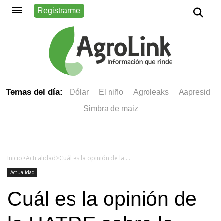
Registrarme
Temas del día:
dólar
el niño
Agroleaks
aapresid
simbra de maiz
Inicio
>
Actualidad
>
Cuál es la opinión de la UATRE sobre la reforma laboral
Actualidad
Cuál es la opinión de