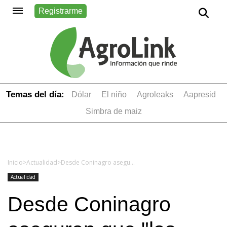
Registrarme
Temas del día:
dólar
el niño
Agroleaks
aapresid
simbra de maiz
Inicio
>
Actualidad
>
Desde Coninagro aseguran que "las economías regionales están cada vez más afectadas"
Actualidad
Desde Coninagro