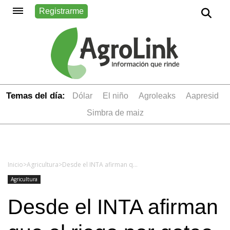
Registrarme
Temas del día:
dólar
el niño
Agroleaks
aapresid
simbra de maiz
Inicio
>
Agricultura
>
Desde el INTA afirman que el riego por goteo triplica los rindes del trigo
Agricultura
Desde el INTA afirman