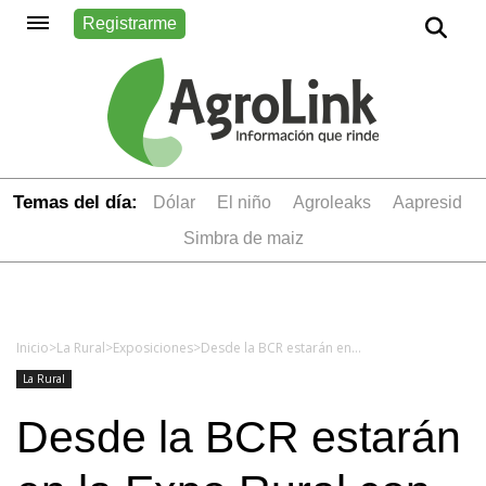
Registrarme
Temas del día:
dólar
el niño
Agroleaks
aapresid
simbra de maiz
Inicio
>
La Rural
>
Exposiciones
>
Desde la BCR estarán en la Expo Rural con eje en las AgTech
La Rural
Desde la BCR estarán