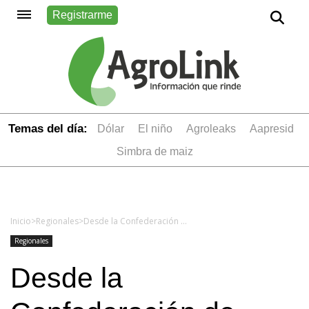
Registrarme
Temas del día:
dólar
el niño
Agroleaks
aapresid
simbra de maiz
Inicio
>
Regionales
>
Desde la Confederación de Sociedades Rurales de Chaco y Formosa salen al cruce por reforma tributaria
Regionales
Desde la