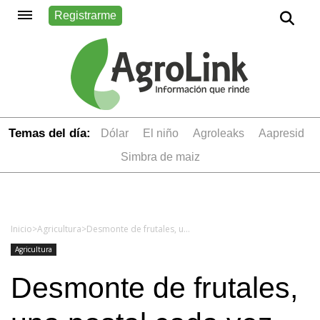
Registrarme
Temas del día:
dólar
el niño
Agroleaks
aapresid
simbra de maiz
Inicio
>
Agricultura
>
Desmonte de frutales, una postal cada vez más frecuente
Agricultura
Desmonte de frutales,