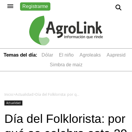
Registrarme
Temas del día:
dólar
el niño
Agroleaks
aapresid
simbra de maiz
Inicio
>
Actualidad
>
Día del Folklorista: por qué se celebra esta 29 de mayo
Actualidad
Día del Folklorista: por