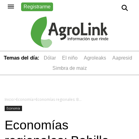
Registrarme
Temas del día:
dólar
el niño
Agroleaks
aapresid
simbra de maiz
Inicio
>
Economía
>
Economías regionales: Bahillo detalló los beneficios y habilitó la importación de porotos de soja
Economía
Economías