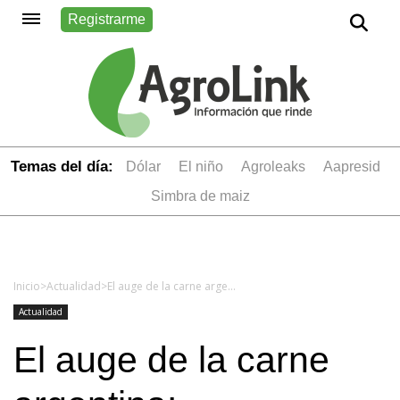
Registrarme
Temas del día:
dólar
el niño
Agroleaks
aapresid
simbra de maiz
Inicio
>
Actualidad
>
El auge de la carne argentina: Exportaciones se recuperan impulsadas por precios históricos
Actualidad
El auge de la carne