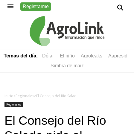
Registrarme
Temas del día:
dólar
el niño
Agroleaks
aapresid
simbra de maiz
Inicio
>
Regionales
>
El Consejo del Río Salado pide al Gobierno nacional que retome las obras del Plan Maestro
Regionales
El Consejo del Río