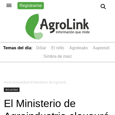
Registrarme
Temas del día:
dólar
el niño
Agroleaks
aapresid
simbra de maiz
Inicio
>
Actualidad
>
El Ministerio de Agroindustria clausuró tres empresas del sector por operar de manera irregular
Actualidad
El Ministerio de