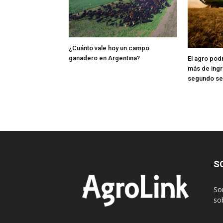
¿Cuánto vale hoy un campo
ganadero en Argentina?
El agro pod
más de ingr
segundo s
S
So
sob