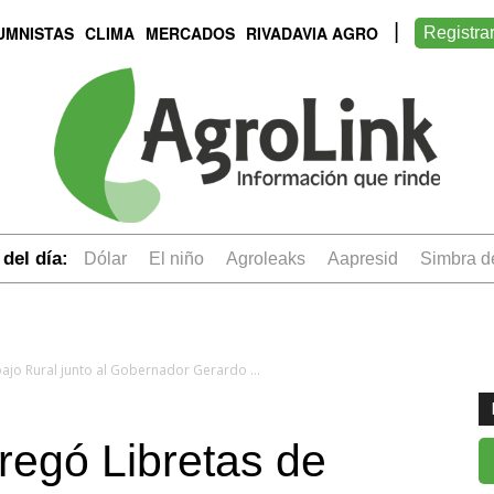
UMNISTAS
CLIMA
MERCADOS
RIVADAVIA AGRO
Registra
del día:
dólar
el niño
Agroleaks
aapresid
simbra 
El RENATRE entregó Libretas de Trabajo Rural junto al Gobernador Gerardo Morales
egó Libretas de