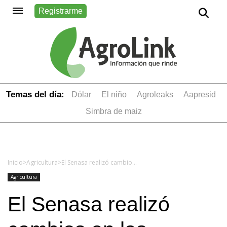
Registrarme
Temas del día:
dólar
el niño
Agroleaks
aapresid
simbra de maiz
Inicio
>
Agricultura
>
El Senasa realizó cambios en las medidas fitosanitarias para prevenir al picudo del algodón
Agricultura
El Senasa realizó