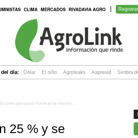
UMNISTAS
CLIMA
MERCADOS
RIVADAVIA AGRO
Registra
del día:
dólar
el niño
Agroleaks
aapresid
simbra 
El sorgo creció un 25 % y se consolida como una opción fuerte en la rotación agrícola
un 25 % y se