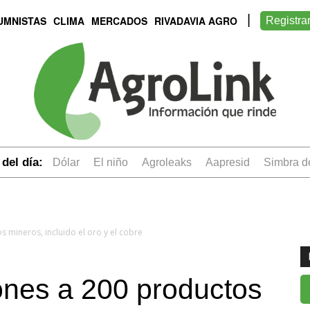
UMNISTAS
CLIMA
MERCADOS
RIVADAVIA AGRO
Registra
del día:
dólar
el niño
Agroleaks
aapresid
simbra 
s mineros, incluido el oro y el cobre
ones a 200 productos