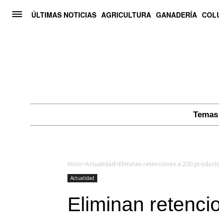
ÚLTIMAS NOTICIAS
AGRICULTURA
GANADERÍA
COL
Temas 
Inicio
>
Actualidad
>
Eliminan retenciones a 200 producto
Actualidad
Eliminan retenci