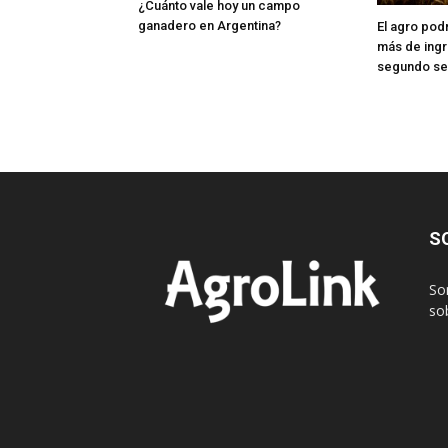
¿Cuánto vale hoy un campo
ganadero en Argentina?
El agro pod
más de ingr
segundo s
S
So
sob