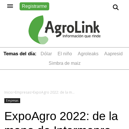
Registrarme
Temas del día:
dólar
el niño
Agroleaks
aapresid
simbra de maiz
Inicio
>
Empresas
>
ExpoAgro 2022: de la mano de Intermepro, Agrolink fue el único estudio de radio sustentable
Empresas
ExpoAgro 2022: de la