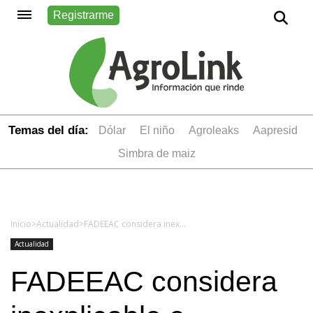
Registrarme
Temas del día:
dólar
el niño
Agroleaks
aapresid
simbra de maiz
Inicio
>
Actualidad
>
FADEEAC considera inexplicable e inoportuno el paro nacional
Actualidad
FADEEAC considera