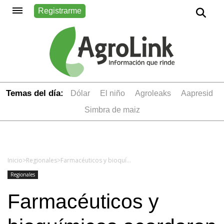
Registrarme
Temas del día:
dólar
el niño
Agroleaks
aapresid
simbra de maiz
Inicio
>
Regionales
>
Farmacéuticos y bioquímicos acordaron un incremento salarial del 91% para el primer trimestre del año
Regionales
Farmacéuticos y