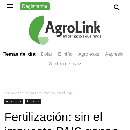
Registrarme
Temas del día:
dólar
el niño
Agroleaks
aapresid
simbra de maiz
Inicio
>
Agricultura
>
Fertilización: sin el impuesto PAIS ganan todos
,
Agricultura
Economía
Fertilización: sin el