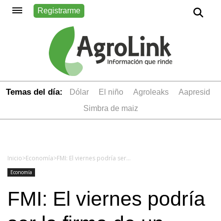
Registrarme
Temas del día:
dólar
el niño
Agroleaks
aapresid
simbra de maiz
Inicio
>
Economía
>
FMI: El viernes podría ser la firma de un nuevo acuerdo
Economía
FMI: El viernes podría