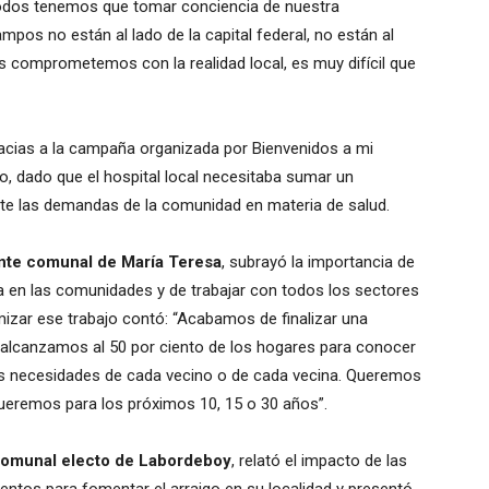
Todos tenemos que tomar conciencia de nuestra
pos no están al lado de la capital federal, no están al
os comprometemos con la realidad local, es muy difícil que
acias a la campaña organizada por Bienvenidos a mi
, dado que el hospital local necesitaba sumar un
te las demandas de la comunidad en materia de salud.
nte comunal de María Teresa
, subrayó la importancia de
a en las comunidades y de trabajar con todos los sectores
mizar ese trabajo contó: “Acabamos de finalizar una
e alcanzamos al 50 por ciento de los hogares para conocer
las necesidades de cada vecino o de cada vecina. Queremos
ueremos para los próximos 10, 15 o 30 años”.
 comunal electo de Labordeboy
, relató el impacto de las
entos para fomentar el arraigo en su localidad y presentó