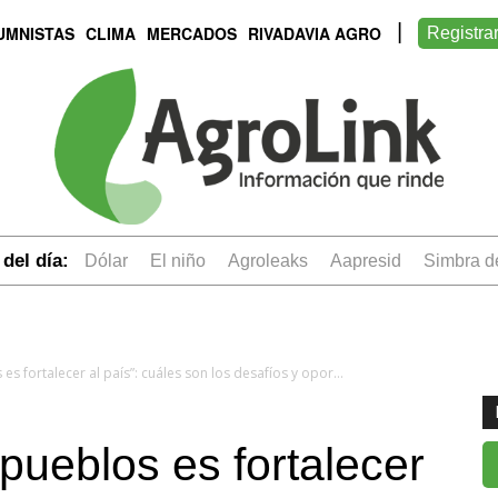
UMNISTAS
CLIMA
MERCADOS
RIVADAVIA AGRO
Registra
del día:
dólar
el niño
Agroleaks
aapresid
simbra 
“Fortalecer a los pueblos es fortalecer al país”: cuáles son los desafíos y oportunidades de las localidades rurales
 pueblos es fortalecer