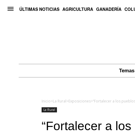
ÚLTIMAS NOTICIAS
AGRICULTURA
GANADERÍA
COL
Temas 
Inicio
>
La Rural
>
Exposiciones
>
La Rural
“Fortalecer a los