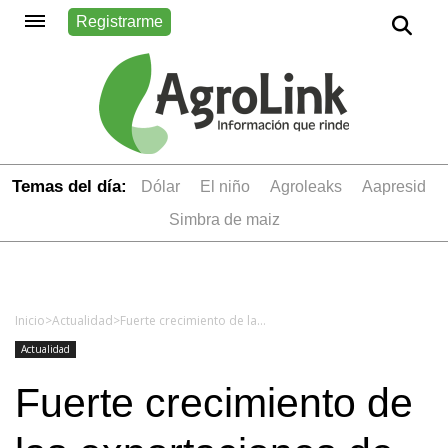
Registrarme
Temas del día:
dólar
el niño
Agroleaks
aapresid
simbra de maiz
Inicio
>
Actualidad
>
Fuerte crecimiento de las exportaciones de cereales: el arroz, el trigo y el sorgo lideran las subas en 2025
Actualidad
Fuerte crecimiento de